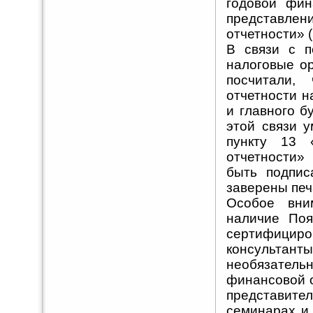
годовой фин
представл
отчетности» (
В связи с п
налоговые о
посчитали,
отчетности н
и главного б
этой связи у
пункту 13 
отчетности»
быть подпис
заверены печ
Особое вни
наличие Поя
сертифициро
консультан
необязате
финансовой 
представит
семинарах и