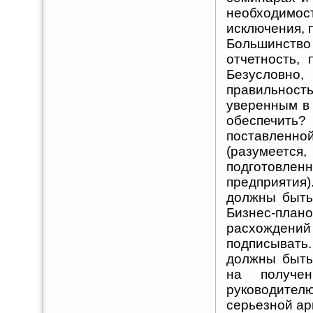
необходимо
исключения, 
Большинств
отчетность, 
Безусловно,
правильност
уверенным в 
обеспечит
поставленно
(разумеет
подготовлен
предприятия)
должны быть
Бизнес-план
расхожден
подписывать
должны быть
на получе
руководител
серьезной ар