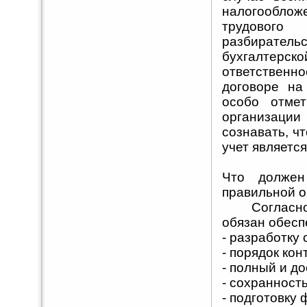
налогообложе
трудового
разбирательс
бухгалтерск
ответствен
договоре на
особо отмет
организации
сознавать, ч
учет являетс
Что должен
правильной о
Согласно ча
обязан обесп
- разработку 
- порядок ко
- полный и д
- сохранност
- подготовку