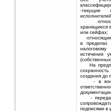
классифициро
-текущие 
исполнителей
-относящи
хранящиеся в
или сейфах;
-относящиес
в пределах 
налоговому 
истечения у
(собственных
На предпри
сохранность
создания до 
- в контра
ответствен
документации
- передачу 
сопровожда
подписями в 