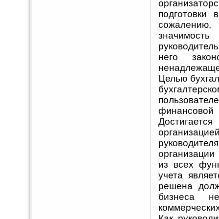
организатор
подготовки 
сожалению,
значимость 
руководитель
него закон
ненадлежаще
Целью бухгал
бухгалтерско
пользовате
финансово
Достигает
организацие
руководител
организации 
из всех функ
учета являе
решена долж
бизнеса н
коммерческих
Как руковод