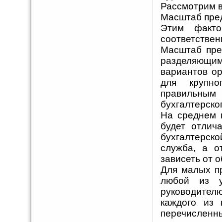
Рассмотрим в
Масштаб пре
Этим факто
соответстве
Масштаб пре
разделяющим
вариантов ор
для крупно
правильным
бухгалтерско
На среднем 
будет отлич
бухгалтерско
служба, а о
зависеть от 
Для малых п
любой из у
руководител
каждого из 
перечисленн