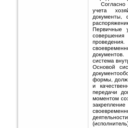
Согласно ст
учета хозя
документы,
распоряжение
Первичные 
совершени
проведения
своевремен
документов
система внут
Основой сис
документооб
формы, долж
и качествен
передачи до
моментом со
закреплен
своевремен
деятельно
(исполнитель