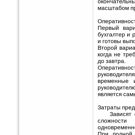
окончател
масштабом п
Оперативност
Первый вариа
бухгалтер и 
и готовы вып
Второй вариа
когда не тре
до завтра.
Оперативност
руководител
временные 
руководител
является са
Затраты пред
Зависят от 
сложности 
одновременно
При полной 