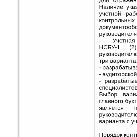
для отражен
Наличие ука
учетной раб
контрольны
документоо
руководителя
. Учетная п
НСБУ-1 (2
руководителю
три варианта
- разрабатыв
- аудиторско
- разрабаты
специалистов
Выбор вари
главного бух
является 
руководите
варианта с у
Порядок конт