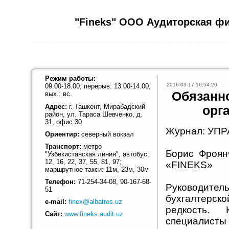
"Fineks" ООО Аудиторская ф
Режим работы:
2016-03-17 16:54:20
09.00-18.00; перерыв: 13.00-14.00;
Обязанн
вых.: вс.
Адрес:
г. Ташкент, Мирабадский
орг
район, ул. Тараса Шевченко, д.
31, офис 30
Журнал: УП
Ориентир:
северный вокзал
Транспорт:
метро
Борис Фроян
"Узбекистанская линия", автобус:
12, 16, 22, 37, 55, 81, 97;
«FINEKS»
маршрутное такси: 11м, 23м, 30м
Телефон:
71-254-34-08, 90-167-68-
Руководите
51
бухгалтерс
e-mail:
finex@albatros.uz
редкость. 
Сайт:
www.fineks.audit.uz
специалис