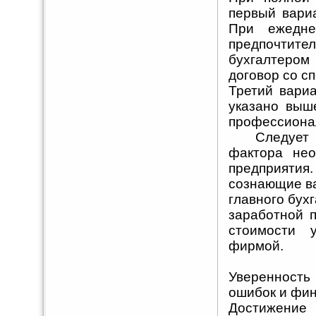
первый вари
При ежедне
предпочтит
бухгалтером
договор со с
Третий вариа
указано выш
профессиона
Следует отм
фактора нео
предприятия.
сознающие в
главного бух
заработной 
стоимости у
фирмой.
Уверенность 
ошибок и фин
Достижен