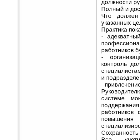
должности ру
Полный и дос
Что должен 
указанных це
Практика пок
- адекватны
профессио
работников б
- организа
контроль до
специалистам
и подразделе
- привлечени
Руководител
системе мон
поддержани
работников 
повышени
специализиро
Сохранность 
Все учетн