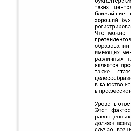
бухгалтерски
таких центр
ближайшие 
хороший бух
регистрирова
Что можно п
претенденто
образовании,
имеющих меж
различных п
является про
также ста
целесообраз
в качестве к
в профессион
Уровень отве
Этот фактор
равноценных 
должен всегд
случае возн