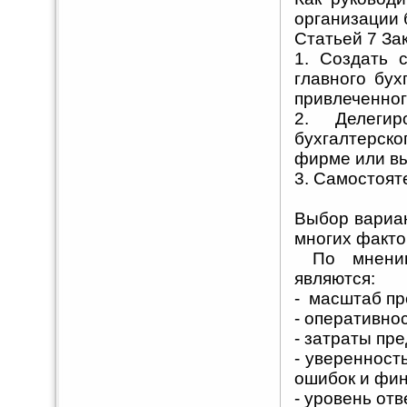
организации 
Статьей 7 За
1. Создать 
главного бух
привлеченног
2. Делеги
бухгалтерск
фирме или в
3. Самостоят
Выбор вариан
многих факто
По мнению
являются:
- масштаб пр
- оперативно
- затраты пре
- уверенност
ошибок и фин
- уровень отв