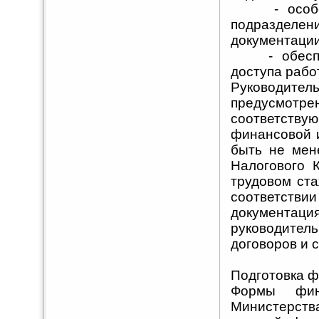
- особо ог
подразделен
документации
- обеспечи
доступа рабо
Руководител
предусмот
соответств
финансовой и
быть не мен
Налогового 
трудовом ста
соответстви
документаци
руководител
договоров и с
Подготовка ф
Формы фин
Министерств