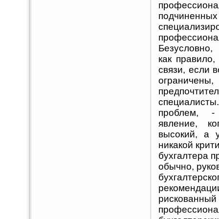
профессио
подчиненны
специализ
профессиона
Безусловно,
как правило,
связи, если 
ограничен
предпочтител
специалисты
проблем, - 
явление, к
высокий, а 
никакой крити
бухгалтера п
обычно, руко
бухгалтерск
рекомендаци
рискованный 
профессиона