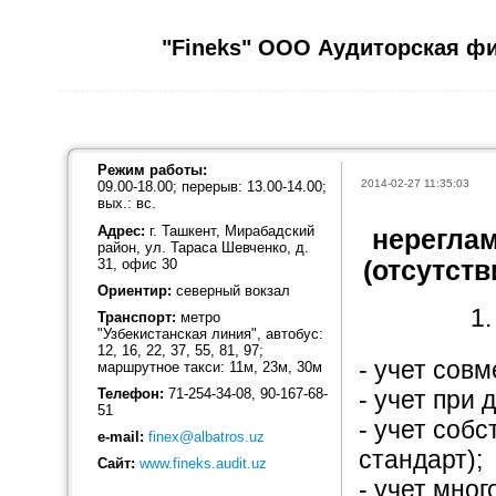
"Fineks" ООО Аудиторская ф
Режим работы:
2014-02-27 11:35:03
09.00-18.00; перерыв: 13.00-14.00;
вых.: вс.
Адрес:
г. Ташкент, Мирабадский
нерегла
район, ул. Тараса Шевченко, д.
31, офис 30
(отсутст
Ориентир:
северный вокзал
1.
Транспорт:
метро
"Узбекистанская линия", автобус:
12, 16, 22, 37, 55, 81, 97;
- учет сов
маршрутное такси: 11м, 23м, 30м
Телефон:
71-254-34-08, 90-167-68-
- учет при
51
- учет соб
e-mail:
finex@albatros.uz
стандарт);
Сайт:
www.fineks.audit.uz
- учет мно