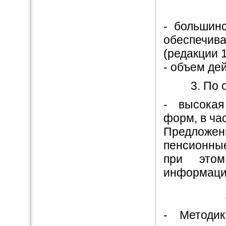
- большин
обеспечи
(редакции 1
- объем де
3. По
- высокая
форм, в ча
Предложени
пенсионны
при этом
информаци
- Методи