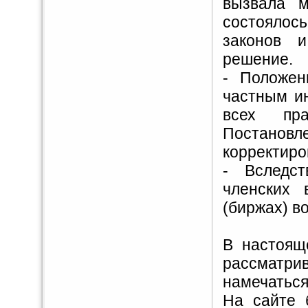
вызвала м
состояло
законов и
решение.
- Положен
частным и
всех пра
Постанов
корректиро
- Вследст
членских 
(биржах) в
В настоящ
рассматр
намечаться
На сайте 